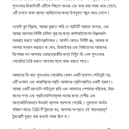
পুলওভার ডিজাইনটি এটিকে পিছলে যাওয়া এবং বন্ধ করা সহজ করে তোলে,
এটি চলতে থাকা ব্যস্ত ব্যক্তিদের জন্য উপযুক্ত পছন্দ করে তোলে।
ওয়েস্ট বুল ব্রিজে, আমরা বুঝতে পারি যে প্রতিটি গ্রাহক অনন্য, এবং
আমরা আপনার নির্দিষ্ট চাহিদা পূরণের জন্য কাস্টমাইজেশন বিকল্পগুলি
সরবরাহ করতে প্রতিশ্রুতিবদ্ধ। আপনি কোনও নির্দিষ্ট রঙ, আকার বা
নকশার সন্ধান করছেন না কেন, ডিজাইনার এবং নির্মাতাদের আমাদের
বিশেষজ্ঞ দল আপনার ওয়ারড্রোবটির জন্য নিখুঁত ভি নেক পুলওভার
সোয়েটার তৈরি করতে আপনার সাথে কাজ করতে পারে।
আমাদের ভি ঘাড় পুলওভার সোয়েটার কেবল একটি ফ্যাশন স্টেটমেন্ট নয়;
এটি গুণমান এবং কারুশিল্পের প্রতি আমাদের প্রতিশ্রুতির একটি প্রমাণ।
আমরা একটি রফতানি লাইসেন্স রাখি এবং আমাদের পেশাদার পরিষেবা, উচ্চ-
মানের পণ্য এবং প্রতিযোগিতামূলক দামের জন্য দেশীয় এবং
আন্তর্জাতিকভাবে উভয়ই ব্যাপক প্রশংসা পেয়েছি। ন্যূনতম অর্ডার
পরিমাণ মাত্র 100 টি টুকরো সহ, আপনার সংগ্রহে এই আড়ম্বরপূর্ণ
টুকরোটি যুক্ত করা কখনই সহজ ছিল না।