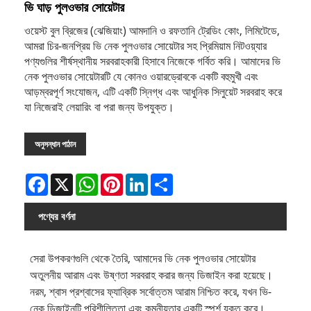
ভি ঘাড় পুলওভার সোয়েটার
ওয়েস্ট বুল ব্রিজের (ঝেজিয়াং) আমদানি ও রফতানি ট্রেডিং কোং, লিমিটেডে,
আমরা চির-জনপ্রিয় ভি নেক পুলওভার সোয়েটার সহ প্রিমিয়াম নিটওয়্যার
পণ্যগুলির শীর্ষস্থানীয় সরবরাহকারী হিসাবে নিজেকে গর্বিত করি। আমাদের ভি
নেক পুলওভার সোয়েটারটি যে কোনও ওয়ারড্রোবকে একটি বহুমুখী এবং
আড়ম্বরপূর্ণ সংযোজন, এটি একটি স্নিগ্ধ এবং আধুনিক সিলুয়েট সরবরাহ করে
যা নিজেরাই লেয়ারিং বা পরা জন্য উপযুক্ত।
অনুসন্ধান পাঠান
Facebook
X
WhatsApp
Pinterest
LinkedIn
Share
পণ্যের বর্ণনা
সেরা উপকরণগুলি থেকে তৈরি, আমাদের ভি নেক পুলওভার সোয়েটার
অতুলনীয় আরাম এবং উষ্ণতা সরবরাহ করার জন্য ডিজাইন করা হয়েছে।
নরম, শ্বাস প্রশ্বাসের ফ্যাব্রিক সর্বোত্তম আরাম নিশ্চিত করে, যখন ভি-
নেক ডিজাইনটি পরিশীলিততা এবং কমনীয়তার একটি স্পর্শ যুক্ত করে।