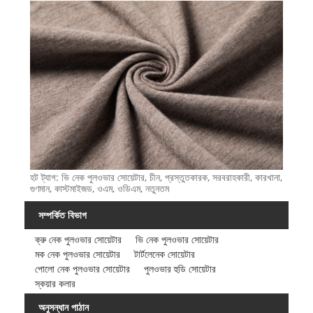
হট ট্যাগ: ভি নেক পুলওভার সোয়েটার, চীন, প্রস্তুতকারক, সরবরাহকারী, কারখানা,
গুণমান, কাস্টমাইজড, ওএম, ওডিএম, নতুনতম
সম্পর্কিত বিভাগ
ক্রু নেক পুলওভার সোয়েটার
ভি নেক পুলওভার সোয়েটার
মক নেক পুলওভার সোয়েটার
টার্টলেনেক সোয়েটার
পোলো নেক পুলওভার সোয়েটার
পুলওভার হুডি সোয়েটার
স্কয়ার কলার
অনুসন্ধান পাঠান