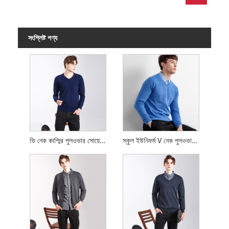
সংশ্লিষ্ট পণ্য
ভি নেক কাশ্মির পুলওভার সোয়েটার
স্কুল ইউনিফর্ম V নেক পুলওভার সোয়েটার