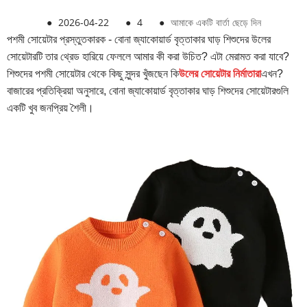
●
2026-04-22
●
4
●
আমাকে একটি বার্তা ছেড়ে দিন
পশমী সোয়েটার প্রস্তুতকারক - বোনা জ্যাকোয়ার্ড বৃত্তাকার ঘাড় শিশুদের উলের
সোয়েটারটি তার থ্রেড হারিয়ে ফেললে আমার কী করা উচিত? এটা মেরামত করা যাবে?
শিশুদের পশমী সোয়েটার থেকে কিছু সুন্দর খুঁজছেন কি
উলের সোয়েটার নির্মাতারা
এখন?
বাজারের প্রতিক্রিয়া অনুসারে, বোনা জ্যাকোয়ার্ড বৃত্তাকার ঘাড় শিশুদের সোয়েটারগুলি
একটি খুব জনপ্রিয় শৈলী।