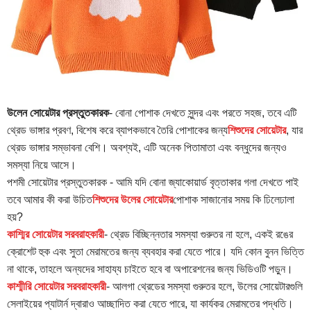
উলেন সোয়েটার প্রস্তুতকারক
- বোনা পোশাক দেখতে সুন্দর এবং পরতে সহজ, তবে এটি
থ্রেড ভাঙ্গার প্রবণ, বিশেষ করে ব্যাপকভাবে তৈরি পোশাকের জন্য
শিশুদের সোয়েটার
, যার
থ্রেড ভাঙ্গার সম্ভাবনা বেশি। অবশ্যই, এটি অনেক পিতামাতা এবং বন্ধুদের জন্যও
সমস্যা নিয়ে আসে।
পশমী সোয়েটার প্রস্তুতকারক - আমি যদি বোনা জ্যাকোয়ার্ড বৃত্তাকার গলা দেখতে পাই
তবে আমার কী করা উচিত
শিশুদের উলের সোয়েটার
পোশাক সাজানোর সময় কি ঢিলেঢালা
হয়?
কাশ্মির সোয়েটার সরবরাহকারী
- থ্রেড বিচ্ছিন্নতার সমস্যা গুরুতর না হলে, একই রঙের
ক্রোশেট হুক এবং সুতা মেরামতের জন্য ব্যবহার করা যেতে পারে। যদি কোন বুনন ভিত্তি
না থাকে, তাহলে অন্যদের সাহায্য চাইতে হবে বা অপারেশনের জন্য ভিডিওটি পড়ুন।
কাশ্মীরি সোয়েটার সরবরাহকারী
- আলগা থ্রেডের সমস্যা গুরুতর হলে, উলের সোয়েটারগুলি
সেলাইয়ের প্যাটার্ন দ্বারাও আচ্ছাদিত করা যেতে পারে, যা কার্যকর মেরামতের পদ্ধতি।