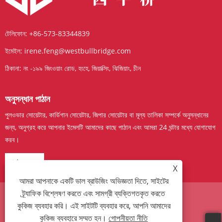
টেলিফোন:
+86-573-83344839
ইমেইল:
irene.feng@westbullbridge.com
ঠিকানা:
নং -১৯৯ জিংওয়াং রোড, হংহে, জিয়াক্সিং, ঝিজিয়াং, চীন
অনুসন্ধান পাঠান
পুলওভার সোয়েটার, কার্ডিগান সোয়েটার, জিপার সোয়েটার বা মূল্য তালিকা সম্পর্কে অনুসন্ধানের
জন্য, অনুগ্রহ করে আপনার ইমেলটি আমাদের কাছে পাঠান এবং আমরা 24 ঘন্টার মধ্যে যোগাযোগ
করব।
এখন তদন্ত
X
আমরা আপনাকে একটি ভাল ব্রাউজিং অভিজ্ঞতা দিতে, সাইটের
ট্র্যাফিক বিশ্লেষণ করতে এবং সামগ্রী ব্যক্তিগতকৃত করতে
কুকিজ ব্যবহার করি। এই সাইটটি ব্যবহার করে, আপনি আমাদের
Links
Sitemap
RSS
XML
গোপনীয়তা নীতি
কুকিজ ব্যবহারে সম্মত হন।
গোপনীয়তা নীতি