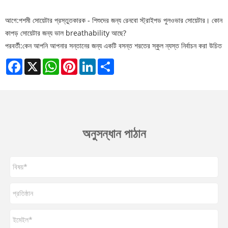
আগে:
পশমী সোয়েটার প্রস্তুতকারক - শিশুদের জন্য রেনবো স্ট্রাইপড পুলওভার সোয়েটার। কোন
কাপড় সোয়েটার জন্য ভাল breathability আছে?
পরবর্তী:
কেন আপনি আপনার সন্তানের জন্য একটি বসন্ত শরতের স্কুল ন্যস্ত নির্বাচন করা উচিত
Facebook
X
WhatsApp
Pinterest
LinkedIn
Share
অনুসন্ধান পাঠান