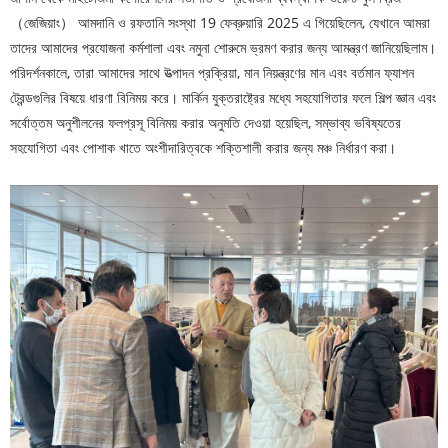
（জেজিয়াং） আমদানি ও রফতানি সংস্থা 19 ফেব্রুয়ারি 2025 এ গিয়েছিলেন, যেখানে আমরা
তাদের আমাদের প্রযোজনা কর্মশালা এবং নমুনা শোরুমে ভ্রমণ করার জন্য আমন্ত্রণ জানিয়েছিলাম।
পরিদর্শনকালে, তারা আমাদের সাথে উত্পাদন প্রক্রিয়া, মান নিয়ন্ত্রণের মান এবং বর্তমান ফ্যাশন
ট্রেন্ডগুলির বিষয়ে ধারণা বিনিময় করে। মার্কিন যুক্তরাষ্ট্রের মধ্যে সহযোগিতার ফলে শিল্প জ্ঞান এবং
সর্বোত্তম অনুশীলনের ফলপ্রসূ বিনিময় করার অনুমতি দেওয়া হয়েছিল, সম্ভাব্য ভবিষ্যতের
সহযোগিতা এবং পোশাক খাতে অংশীদারিত্বকে শক্তিশালী করার জন্য মঞ্চ নির্ধারণ করা।