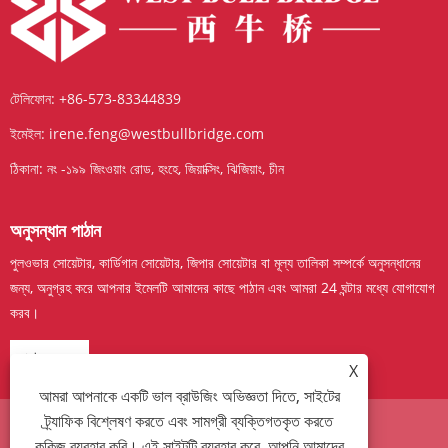
টেলিফোন:
+86-573-83344839
ইমেইল:
irene.feng@westbullbridge.com
ঠিকানা:
নং -১৯৯ জিংওয়াং রোড, হংহে, জিয়াক্সিং, ঝিজিয়াং, চীন
অনুসন্ধান পাঠান
পুলওভার সোয়েটার, কার্ডিগান সোয়েটার, জিপার সোয়েটার বা মূল্য তালিকা সম্পর্কে অনুসন্ধানের
জন্য, অনুগ্রহ করে আপনার ইমেলটি আমাদের কাছে পাঠান এবং আমরা 24 ঘন্টার মধ্যে যোগাযোগ
করব।
এখন তদন্ত
X
আমরা আপনাকে একটি ভাল ব্রাউজিং অভিজ্ঞতা দিতে, সাইটের
ট্র্যাফিক বিশ্লেষণ করতে এবং সামগ্রী ব্যক্তিগতকৃত করতে
কুকিজ ব্যবহার করি। এই সাইটটি ব্যবহার করে, আপনি আমাদের