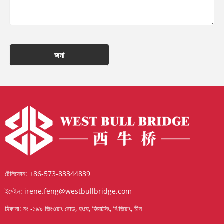
জমা
টেলিফোন:
+86-573-83344839
ইমেইল:
irene.feng@westbullbridge.com
ঠিকানা:
নং -১৯৯ জিংওয়াং রোড, হংহে, জিয়াক্সিং, ঝিজিয়াং, চীন