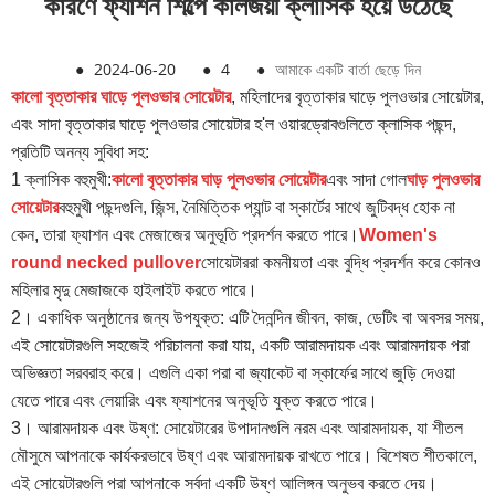
কারণে ফ্যাশন শিল্পে কালজয়ী ক্লাসিক হয়ে উঠেছে
●
2024-06-20
●
4
●
আমাকে একটি বার্তা ছেড়ে দিন
কালো বৃত্তাকার ঘাড়ে পুলওভার সোয়েটার
, মহিলাদের বৃত্তাকার ঘাড়ে পুলওভার সোয়েটার,
এবং সাদা বৃত্তাকার ঘাড়ে পুলওভার সোয়েটার হ'ল ওয়ারড্রোবগুলিতে ক্লাসিক পছন্দ,
প্রতিটি অনন্য সুবিধা সহ:
1 ক্লাসিক বহুমুখী:
কালো বৃত্তাকার ঘাড় পুলওভার সোয়েটার
এবং সাদা গোল
ঘাড় পুলওভার
সোয়েটার
বহুমুখী পছন্দগুলি, জিন্স, নৈমিত্তিক প্যান্ট বা স্কার্টের সাথে জুটিবদ্ধ হোক না
কেন, তারা ফ্যাশন এবং মেজাজের অনুভূতি প্রদর্শন করতে পারে।
Women's
round necked pullover
সোয়েটাররা কমনীয়তা এবং বুদ্ধি প্রদর্শন করে কোনও
মহিলার মৃদু মেজাজকে হাইলাইট করতে পারে।
2। একাধিক অনুষ্ঠানের জন্য উপযুক্ত: এটি দৈনন্দিন জীবন, কাজ, ডেটিং বা অবসর সময়,
এই সোয়েটারগুলি সহজেই পরিচালনা করা যায়, একটি আরামদায়ক এবং আরামদায়ক পরা
অভিজ্ঞতা সরবরাহ করে। এগুলি একা পরা বা জ্যাকেট বা স্কার্ফের সাথে জুড়ি দেওয়া
যেতে পারে এবং লেয়ারিং এবং ফ্যাশনের অনুভূতি যুক্ত করতে পারে।
3। আরামদায়ক এবং উষ্ণ: সোয়েটারের উপাদানগুলি নরম এবং আরামদায়ক, যা শীতল
মৌসুমে আপনাকে কার্যকরভাবে উষ্ণ এবং আরামদায়ক রাখতে পারে। বিশেষত শীতকালে,
এই সোয়েটারগুলি পরা আপনাকে সর্বদা একটি উষ্ণ আলিঙ্গন অনুভব করতে দেয়।