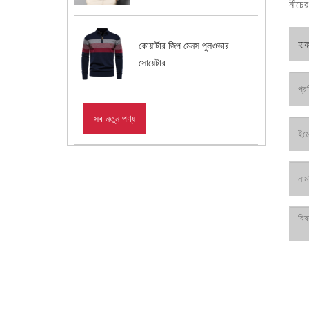
নীচের
কোয়ার্টার জিপ মেনস পুলওভার
সোয়েটার
সব নতুন পণ্য